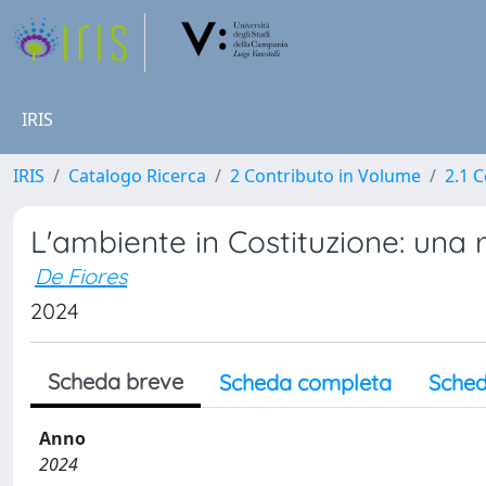
IRIS
IRIS
Catalogo Ricerca
2 Contributo in Volume
2.1 C
L'ambiente in Costituzione: una 
De Fiores
2024
Scheda breve
Scheda completa
Sched
Anno
2024