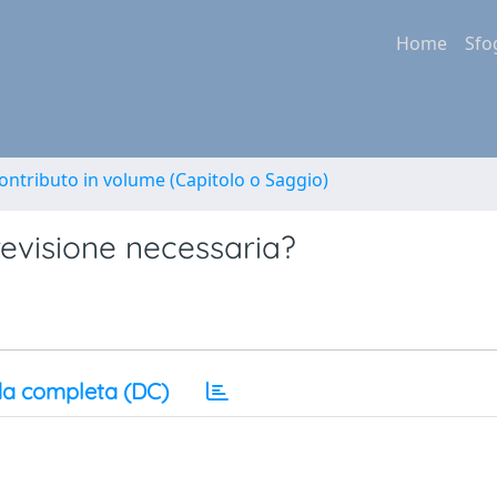
Home
Sfo
ontributo in volume (Capitolo o Saggio)
revisione necessaria?
a completa (DC)