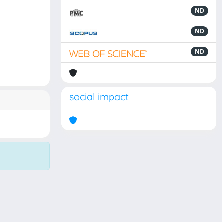
ND
ND
ND
social impact