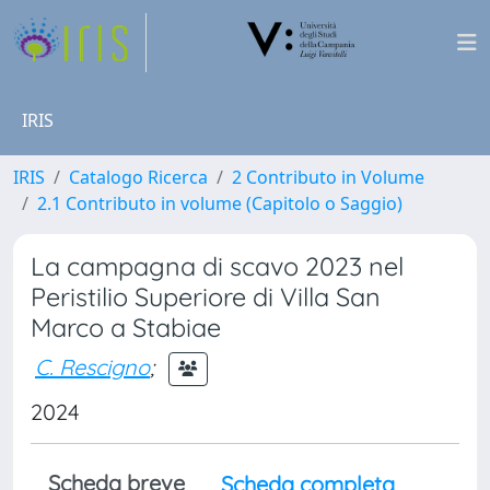
IRIS
IRIS
Catalogo Ricerca
2 Contributo in Volume
2.1 Contributo in volume (Capitolo o Saggio)
La campagna di scavo 2023 nel
Peristilio Superiore di Villa San
Marco a Stabiae
C. Rescigno
;
2024
Scheda breve
Scheda completa