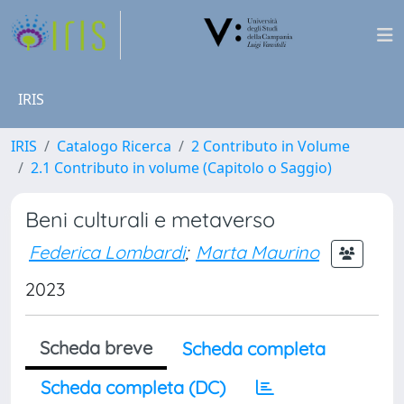
IRIS
IRIS
Catalogo Ricerca
2 Contributo in Volume
2.1 Contributo in volume (Capitolo o Saggio)
Beni culturali e metaverso
Federica Lombardi
;
Marta Maurino
2023
Scheda breve
Scheda completa
Scheda completa (DC)