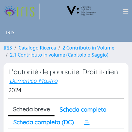
IRIS
IRIS
Catalogo Ricerca
2 Contributo in Volume
2.1 Contributo in volume (Capitolo o Saggio)
L’autorité de poursuite. Droit italien
Domenico Mastro
2024
Scheda breve
Scheda completa
Scheda completa (DC)