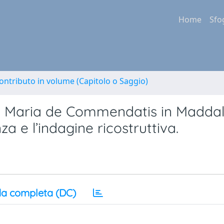
Home
Sfo
ontributo in volume (Capitolo o Saggio)
a Maria de Commendatis in Maddalo
za e l’indagine ricostruttiva.
a completa (DC)