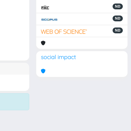
ND
ND
ND
social impact