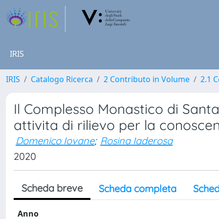
IRIS
IRIS
Catalogo Ricerca
2 Contributo in Volume
2.1 C
Il Complesso Monastico di Sant
attivita di rilievo per la conoscen
Domenico Iovane
;
Rosina Iaderosa
2020
Scheda breve
Scheda completa
Sched
Anno