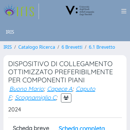
IRIS
IRIS
Catalogo Ricerca
6 Brevetti
6.1 Brevetto
DISPOSITIVO DI COLLEGAMENTO
OTTIMIZZATO PREFERIBILMENTE
PER COMPONENTI PIANI
Buono Mario
;
Capece A
;
Caputo
F
;
Scognamiglio C
;
2024
Scheda breve
Scheda completa