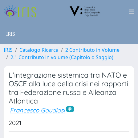
IRIS
IRIS
Catalogo Ricerca
2 Contributo in Volume
2.1 Contributo in volume (Capitolo o Saggio)
L’integrazione sistemica tra NATO e
OSCE alla luce della crisi nei rapporti
tra Federazione russa e Alleanza
Atlantica
Francesco Gaudiosi
2021