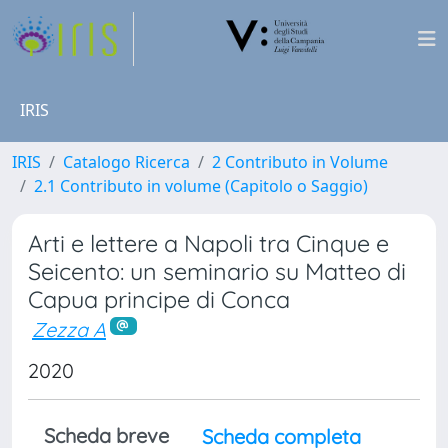
IRIS
IRIS
Catalogo Ricerca
2 Contributo in Volume
2.1 Contributo in volume (Capitolo o Saggio)
Arti e lettere a Napoli tra Cinque e
Seicento: un seminario su Matteo di
Capua principe di Conca
Zezza A
2020
Scheda breve
Scheda completa