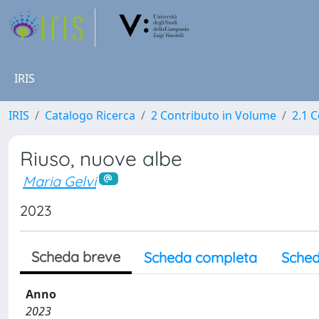
IRIS
IRIS
Catalogo Ricerca
2 Contributo in Volume
2.1 C
Riuso, nuove albe
Maria Gelvi
2023
Scheda breve
Scheda completa
Sched
Anno
2023