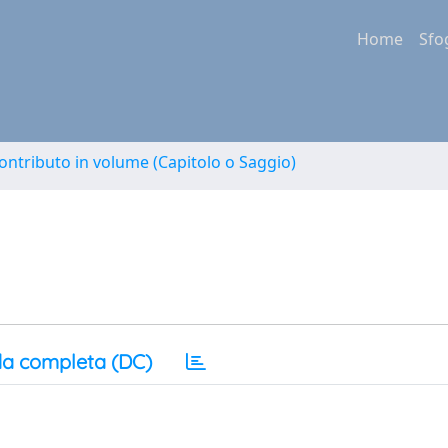
Home
Sfo
ontributo in volume (Capitolo o Saggio)
a completa (DC)