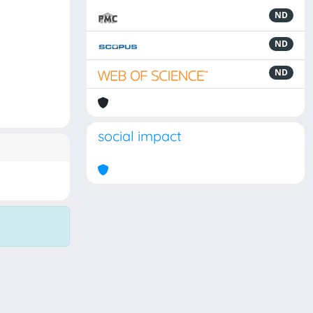
ND
ND
ND
social impact