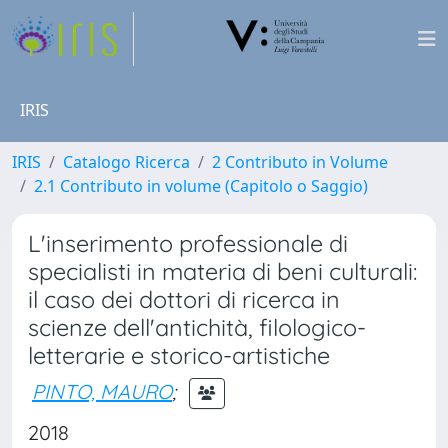
IRIS
IRIS
Catalogo Ricerca
2 Contributo in Volume
2.1 Contributo in volume (Capitolo o Saggio)
L'inserimento professionale di
specialisti in materia di beni culturali:
il caso dei dottori di ricerca in
scienze dell'antichità, filologico-
letterarie e storico-artistiche
PINTO, MAURO
;
2018