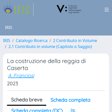
IRIS
IRIS
Catalogo Ricerca
2 Contributo in Volume
2.1 Contributo in volume (Capitolo o Saggio)
La costruzione della reggia di
Caserta
A. Franciosi
2023
Scheda breve
Scheda completa
Scheda completa (DC)