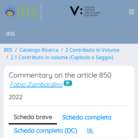
IRIS
IRIS
Catalogo Ricerca
2 Contributo in Volume
2.1 Contributo in volume (Capitolo o Saggio)
Commentary on the article 850
Fabio Zambardino
2022
Scheda breve
Scheda completa
Scheda completa (DC)