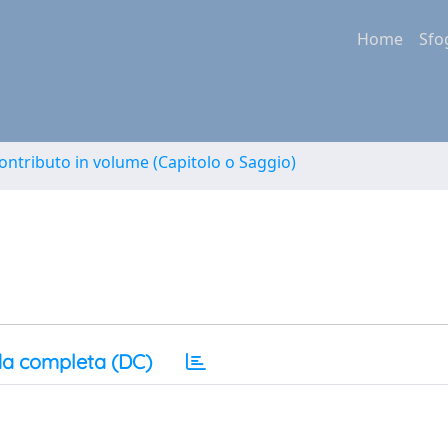
Home
Sfo
ontributo in volume (Capitolo o Saggio)
a completa (DC)