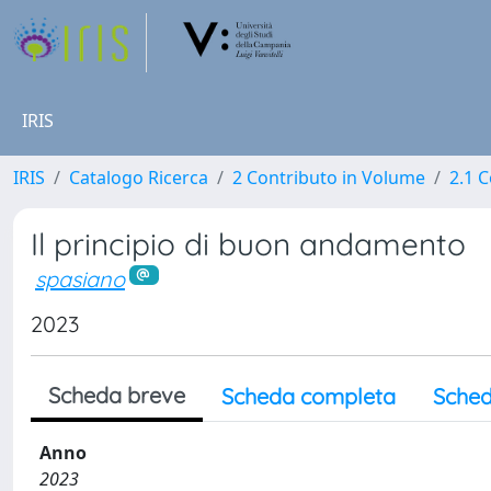
IRIS
IRIS
Catalogo Ricerca
2 Contributo in Volume
2.1 C
Il principio di buon andamento
spasiano
2023
Scheda breve
Scheda completa
Sched
Anno
2023