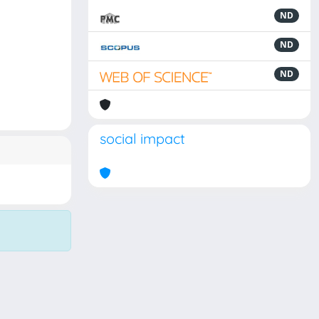
ND
ND
ND
social impact