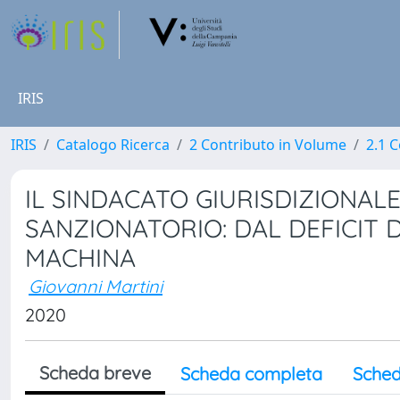
IRIS
IRIS
Catalogo Ricerca
2 Contributo in Volume
2.1 C
IL SINDACATO GIURISDIZIONALE
SANZIONATORIO: DAL DEFICIT D
MACHINA
Giovanni Martini
2020
Scheda breve
Scheda completa
Sched