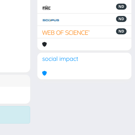
ND
ND
ND
social impact