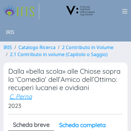
IRIS
IRIS
Catalogo Ricerca
2 Contributo in Volume
2.1 Contributo in volume (Capitolo o Saggio)
Dalla «bella scola» alle Chiose sopra
la ‘Comedia’ dell’Amico dell’Ottimo:
recuperi lucanei e ovidiani
C. Perna
2023
Scheda breve
Scheda completa