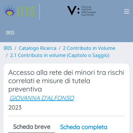
IRIS
IRIS
Catalogo Ricerca
2 Contributo in Volume
2.1 Contributo in volume (Capitolo o Saggio)
Accesso alla rete dei minori tra rischi
correlati e misure di tutela
preventiva
GIOVANNA D'ALFONSO
2023
Scheda breve
Scheda completa