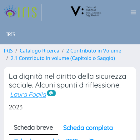
IRIS
IRIS
Catalogo Ricerca
2 Contributo in Volume
2.1 Contributo in volume (Capitolo o Saggio)
La dignità nel diritto della sicurezza
sociale. Alcuni spunti d riflessione.
Laura Foglia
2023
Scheda breve
Scheda completa