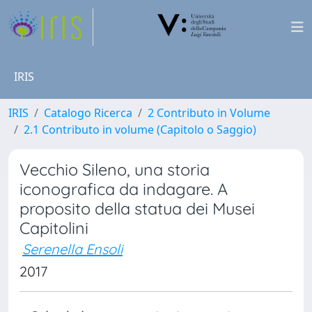
IRIS
IRIS
Catalogo Ricerca
2 Contributo in Volume
2.1 Contributo in volume (Capitolo o Saggio)
Vecchio Sileno, una storia
iconografica da indagare. A
proposito della statua dei Musei
Capitolini
Serenella Ensoli
2017