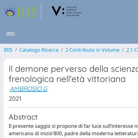
IRIS
IRIS
Catalogo Ricerca
2 Contributo in Volume
2.1 C
Il demone perverso della scienza
frenologica nell'età vittoriana
AMBROSIO G
2021
Abstract
Il presente saggio si propone di far luce sull’interesse n
americano di inizio’800, padre della moderna letteratura