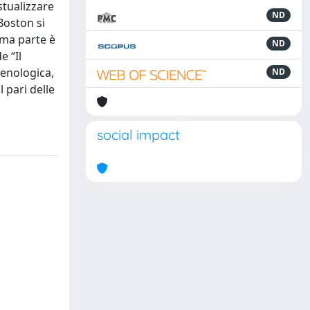
stualizzare
ND
 Boston si
tima parte è
ND
e “Il
renologica,
ND
 pari delle
social impact