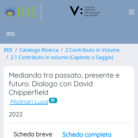
IRIS
IRIS
Catalogo Ricerca
2 Contributo in Volume
2.1 Contributo in volume (Capitolo o Saggio)
Mediando tra passato, presente e
futuro. Dialogo con David
Chipperfield
Molinari Luca
2022
Scheda breve
Scheda completa