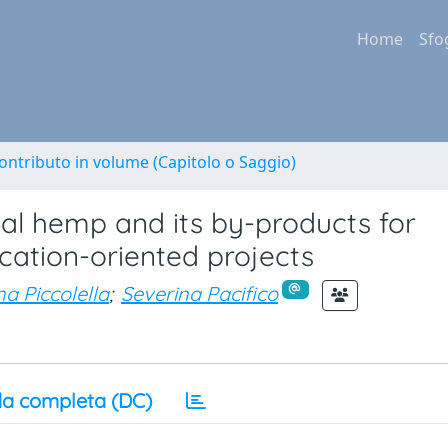
Home
Sfo
ontributo in volume (Capitolo o Saggio)
ial hemp and its by-products for
cation-oriented projects
a Piccolella
;
Severina Pacifico
a completa (DC)