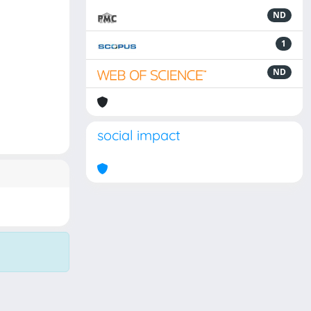
ND
1
ND
social impact