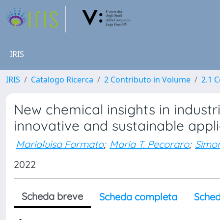
IRIS
IRIS
Catalogo Ricerca
2 Contributo in Volume
2.1 C
New chemical insights in industr
innovative and sustainable appli
Marialuisa Formato
;
Maria T. Pecoraro
;
Simon
2022
Scheda breve
Scheda completa
Sched