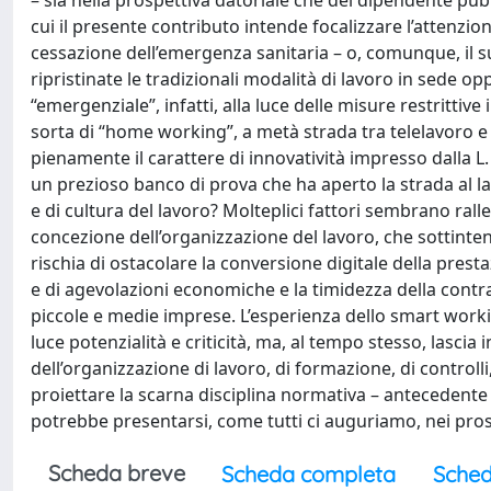
– sia nella prospettiva datoriale che del dipendente pub
cui il presente contributo intende focalizzare l’attenzi
cessazione dell’emergenza sanitaria – o, comunque, il s
ripristinate le tradizionali modalità di lavoro in sede o
“emergenziale”, infatti, alla luce delle misure restritti
sorta di “home working”, a metà strada tra telelavoro e
pienamente il carattere di innovatività impresso dalla 
un prezioso banco di prova che ha aperto la strada al l
e di cultura del lavoro? Molteplici fattori sembrano ral
concezione dell’organizzazione del lavoro, che sottinten
rischia di ostacolare la conversione digitale della prest
e di agevolazioni economiche e la timidezza della contra
piccole e medie imprese. L’esperienza dello smart work
luce potenzialità e criticità, ma, al tempo stesso, lascia
dell’organizzazione di lavoro, di formazione, di controlli,
proiettare la scarna disciplina normativa – antecedent
potrebbe presentarsi, come tutti ci auguriamo, nei pro
Scheda breve
Scheda completa
Sched