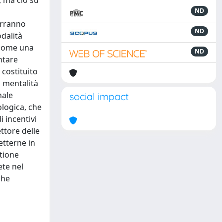
, ma ciò su
ND
erranno
ND
odalità
a come una
ND
ntare
 costituito
i mentalità
nale
social impact
ologica, che
i incentivi
ttore delle
etterne in
stione
ete nel
che