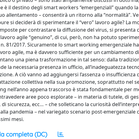
blico o privato – sono stati ampiamente discussi in dottrina
one è il destino degli smart workers “emergenziali” quando la
uo allentamento – consentirà un ritorno alla “normalità”. V
ppure si deciderà di sperimentare il “vero” lavoro agile? La m
ve imposte per contrastare la diffusione del virus, si present
 lavoro agile “genuino”, di cui, però, non ha potuto sperime
L. n. 81/2017. Sicuramente lo smart working emergenziale ha
avoro agile, ma è davvero sufficiente per un cambiamento d
lentano una piena trasformazione in tal senso: dalla tradizio
de la necessaria presenza in ufficio, all’inadeguatezza tecn
azione. A ciò vanno ad aggiungersi l’assenza o insufficienza d
ttazione collettiva nella sua promozione, soprattutto nel se
ing nell’anno appena trascorso è stata fondamentale per m
 intravedere aree poco esplorate – in materia di tutele, di ge
 di sicurezza, ecc… – che solleticano la curiosità dell’interpr
e alla pandemia – nel variegato scenario post-emergenziale 
ssimi mesi.
a completa (DC)