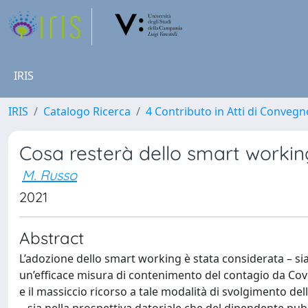
IRIS
IRIS
Catalogo Ricerca
4 Contributo in Atti di Conveg
Cosa resterà dello smart worki
M. Russo
2021
Abstract
L’adozione dello smart working è stata considerata – si
un’efficace misura di contenimento del contagio da Cov
e il massiccio ricorso a tale modalità di svolgimento del