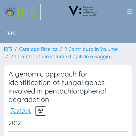
IRIS
IRIS
Catalogo Ricerca
2 Contributo in Volume
2.1 Contributo in volume (Capitolo o Saggio)
A genomic approach for
identification of fungal genes
involved in pentachlorophenol
degradation
Testa A.
2012