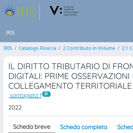
IRIS
IRIS
Catalogo Ricerca
2 Contributo in Volume
2.1 C
IL DIRITTO TRIBUTARIO DI FR
DIGITALI: PRIME OSSERVAZIONI 
COLLEGAMENTO TERRITORIALE
santagata f
2022
Scheda breve
Scheda completa
Sched