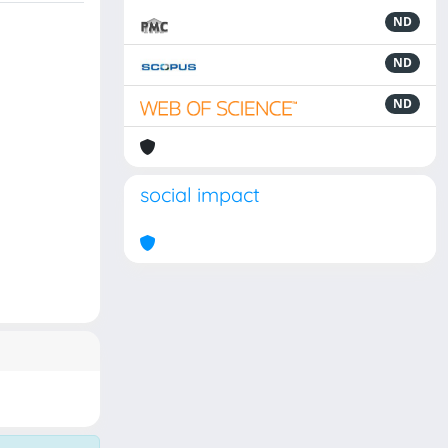
ND
ND
ND
social impact