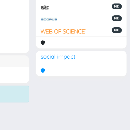
ND
ND
ND
social impact