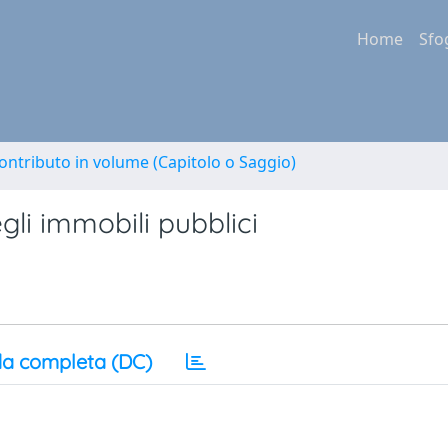
Home
Sfo
ontributo in volume (Capitolo o Saggio)
gli immobili pubblici
a completa (DC)