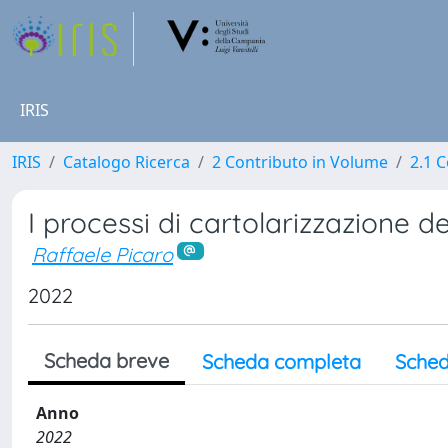
IRIS
IRIS
Catalogo Ricerca
2 Contributo in Volume
2.1 C
I processi di cartolarizzazione de
Raffaele Picaro
2022
Scheda breve
Scheda completa
Sched
Anno
2022