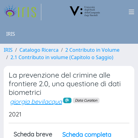
IRIS
IRIS
Catalogo Ricerca
2 Contributo in Volume
2.1 Contributo in volume (Capitolo o Saggio)
La prevenzione del crimine alle
frontiere 2.0, una questione di dati
biometrici
giorgia bevilacqua
Data Curation
2021
Scheda breve
Scheda completa