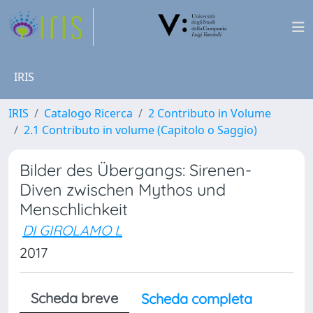
IRIS
IRIS
Catalogo Ricerca
2 Contributo in Volume
2.1 Contributo in volume (Capitolo o Saggio)
Bilder des Übergangs: Sirenen-
Diven zwischen Mythos und
Menschlichkeit
DI GIROLAMO L
2017
Scheda breve
Scheda completa