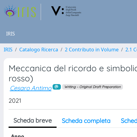
IRIS
IRIS
Catalogo Ricerca
2 Contributo in Volume
2.1 C
Meccanica del ricordo e simboli
rosso)
Cesaro Antimo
Writing – Original Draft Preparation
2021
Scheda breve
Scheda completa
Sched
Anno