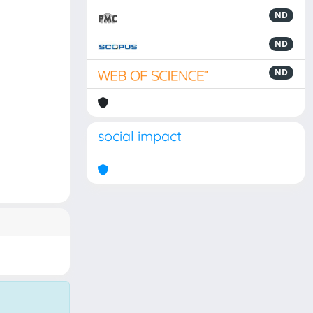
ND
ND
ND
social impact