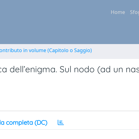
Home
Sfo
ontributo in volume (Capitolo o Saggio)
ca dell’enigma. Sul nodo (ad un na
a completa (DC)