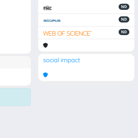
ND
ND
ND
social impact