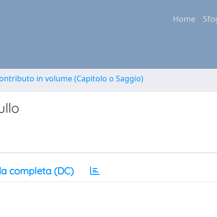
Home
Sfo
ontributo in volume (Capitolo o Saggio)
llo
a completa (DC)