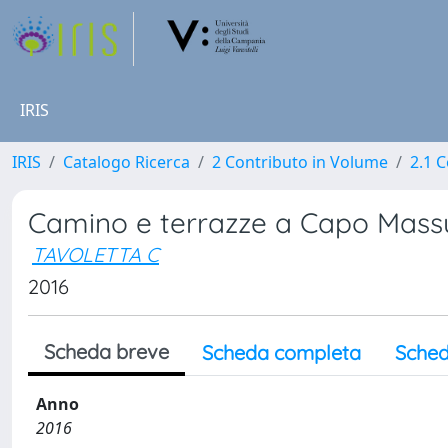
IRIS
IRIS
Catalogo Ricerca
2 Contributo in Volume
2.1 C
Camino e terrazze a Capo Massu
TAVOLETTA C
2016
Scheda breve
Scheda completa
Sched
Anno
2016