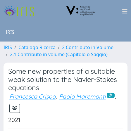
IRIS
IRIS
Catalogo Ricerca
2 Contributo in Volume
2.1 Contributo in volume (Capitolo o Saggio)
Some new properties of a suitable
weak solution to the Navier-Stokes
equations
Francesca Crispo
;
Paolo Maremonti
;
2021