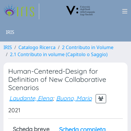
IRIS
IRIS
Catalogo Ricerca
2 Contributo in Volume
2.1 Contributo in volume (Capitolo o Saggio)
Human-Centered-Design for
Definition of New Collaborative
Scenarios
Laudante, Elena
;
Buono, Mario
2021
Scheda breve
Scheda completa