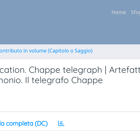
Home
Sfo
ontributo in volume (Capitolo o Saggio)
ucation. Chappe telegraph | Artefatt
imonio. Il telegrafo Chappe
a completa (DC)