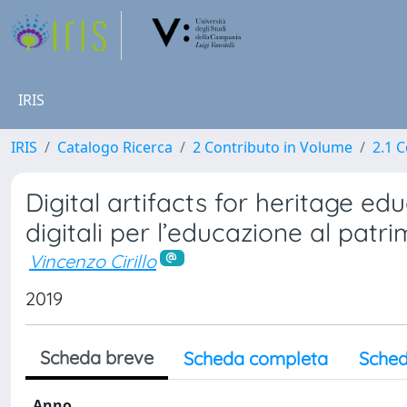
IRIS
IRIS
Catalogo Ricerca
2 Contributo in Volume
2.1 C
Digital artifacts for heritage ed
digitali per l’educazione al patr
Vincenzo Cirillo
2019
Scheda breve
Scheda completa
Sched
Anno