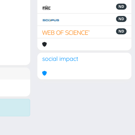
ND
ND
ND
social impact