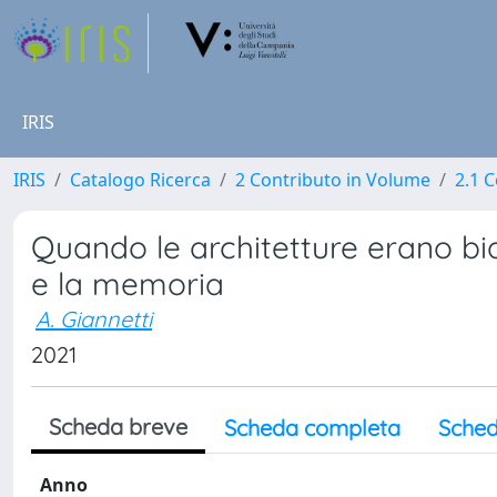
IRIS
IRIS
Catalogo Ricerca
2 Contributo in Volume
2.1 C
Quando le architetture erano bia
e la memoria
A. Giannetti
2021
Scheda breve
Scheda completa
Sched
Anno