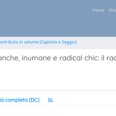
Home
Sfo
ontributo in volume (Capitolo o Saggio)
nche, inumane e radical chic: il r
a completa (DC)