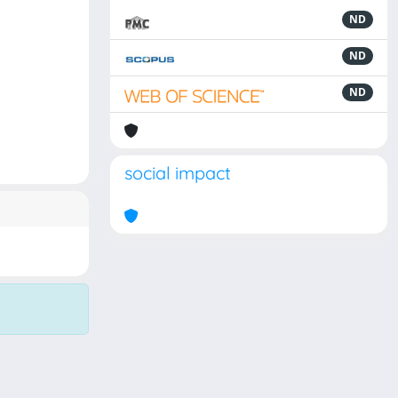
ND
ND
ND
social impact