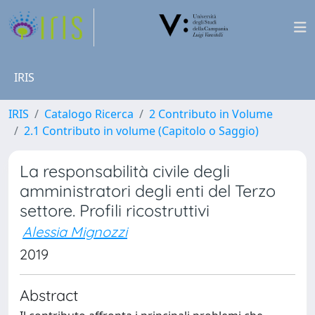
IRIS
IRIS
Catalogo Ricerca
2 Contributo in Volume
2.1 Contributo in volume (Capitolo o Saggio)
La responsabilità civile degli
amministratori degli enti del Terzo
settore. Profili ricostruttivi
Alessia Mignozzi
2019
Abstract