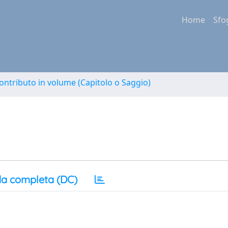
Home
Sfo
ontributo in volume (Capitolo o Saggio)
a completa (DC)