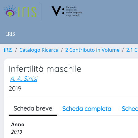
IRIS
IRIS
Catalogo Ricerca
2 Contributo in Volume
2.1 C
Infertilità maschile
A. A. Sinisi
2019
Scheda breve
Scheda completa
Sched
Anno
2019