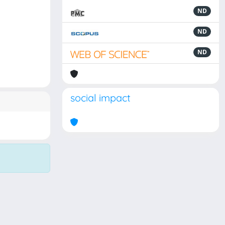
ND
ND
ND
social impact