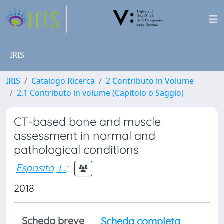
IRIS
IRIS
Catalogo Ricerca
2 Contributo in Volume
2.1 Contributo in volume (Capitolo o Saggio)
CT-based bone and muscle
assessment in normal and
pathological conditions
Esposito, L.
;
2018
Scheda breve
Scheda completa