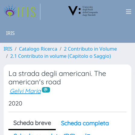
IRIS
IRIS
Catalogo Ricerca
2 Contributo in Volume
2.1 Contributo in volume (Capitolo o Saggio)
La strada degli americani. The
american's road
Gelvi Maria
2020
Scheda breve
Scheda completa