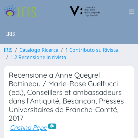
IRIS
IRIS
Catalogo Ricerca
1 Contributo su Rivista
1.2 Recensione in rivista
Recensione a Anne Queyrel
Bottineau / Marie-Rose Guelfucci
(ed.), Conseillers et ambassadeurs
dans l’Antiquité, Besançon, Presses
Universitaires de Franche-Comté,
2017
Cristina Pepe