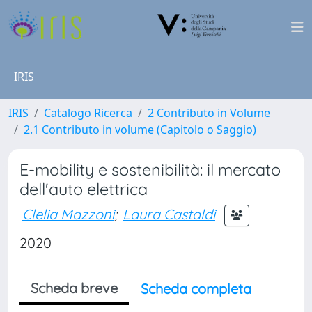
IRIS
IRIS
Catalogo Ricerca
2 Contributo in Volume
2.1 Contributo in volume (Capitolo o Saggio)
E-mobility e sostenibilità: il mercato
dell'auto elettrica
Clelia Mazzoni
;
Laura Castaldi
2020
Scheda breve
Scheda completa