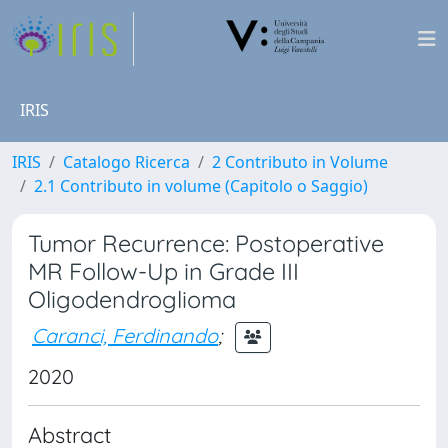
IRIS
IRIS
Catalogo Ricerca
2 Contributo in Volume
2.1 Contributo in volume (Capitolo o Saggio)
Tumor Recurrence: Postoperative
MR Follow-Up in Grade III
Oligodendroglioma
Caranci, Ferdinando
;
2020
Abstract