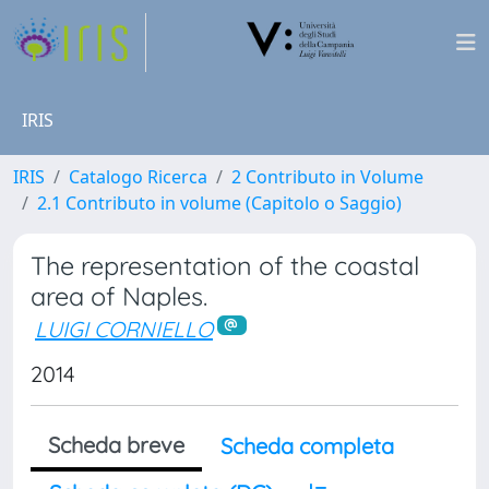
IRIS
IRIS
Catalogo Ricerca
2 Contributo in Volume
2.1 Contributo in volume (Capitolo o Saggio)
The representation of the coastal
area of Naples.
LUIGI CORNIELLO
2014
Scheda breve
Scheda completa