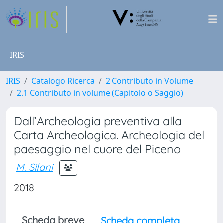
IRIS
IRIS
Catalogo Ricerca
2 Contributo in Volume
2.1 Contributo in volume (Capitolo o Saggio)
Dall’Archeologia preventiva alla
Carta Archeologica. Archeologia del
paesaggio nel cuore del Piceno
M. Silani
2018
Scheda breve
Scheda completa