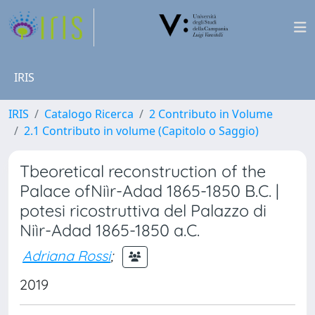
IRIS
IRIS
Catalogo Ricerca
2 Contributo in Volume
2.1 Contributo in volume (Capitolo o Saggio)
Tbeoretical reconstruction of the
Palace ofNiìr-Adad 1865-1850 B.C. |
potesi ricostruttiva del Palazzo di
Niìr-Adad 1865-1850 a.C.
Adriana Rossi
;
2019