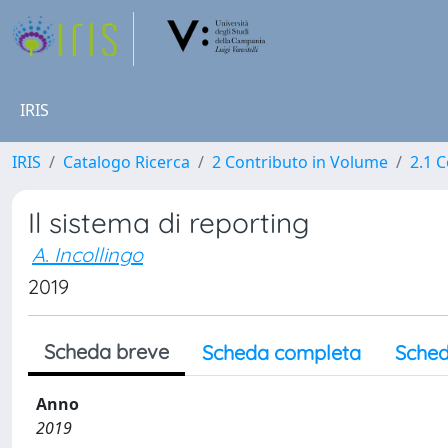
IRIS
IRIS
Catalogo Ricerca
2 Contributo in Volume
2.1 C
Il sistema di reporting
A. Incollingo
2019
Scheda breve
Scheda completa
Sched
Anno
2019