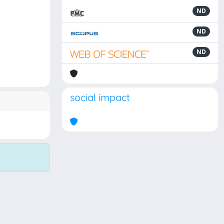
ND
ND
ND
social impact