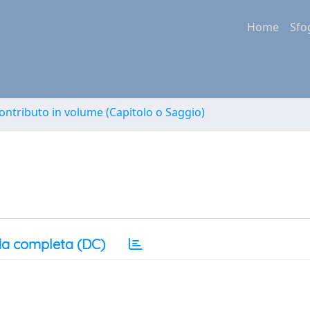
Home
Sfo
ontributo in volume (Capitolo o Saggio)
a completa (DC)