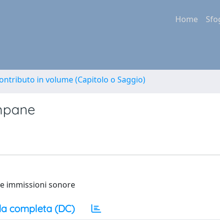
Home
Sfo
ontributo in volume (Capitolo o Saggio)
ampane
e e immissioni sonore
a completa (DC)