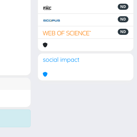
ND
ND
ND
social impact