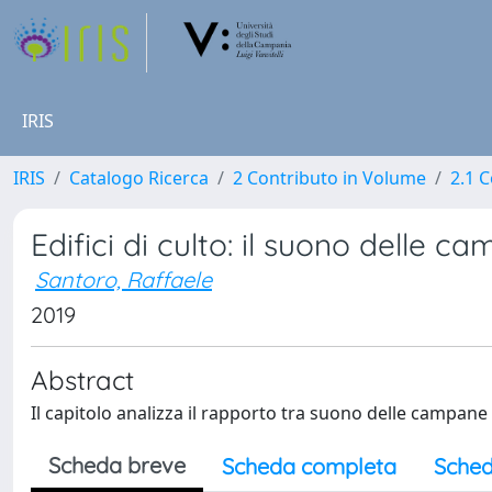
IRIS
IRIS
Catalogo Ricerca
2 Contributo in Volume
2.1 C
Edifici di culto: il suono delle c
Santoro, Raffaele
2019
Abstract
Il capitolo analizza il rapporto tra suono delle campan
Scheda breve
Scheda completa
Sched