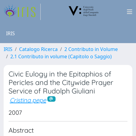
IRIS
IRIS
Catalogo Ricerca
2 Contributo in Volume
2.1 Contributo in volume (Capitolo o Saggio)
Civic Eulogy in the Epitaphios of
Pericles and the Citywide Prayer
Service of Rudolph Giuliani
Cristina pepe
2007
Abstract