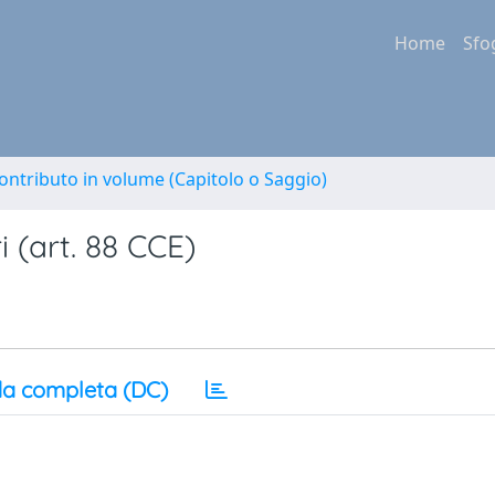
Home
Sfo
ontributo in volume (Capitolo o Saggio)
 (art. 88 CCE)
a completa (DC)