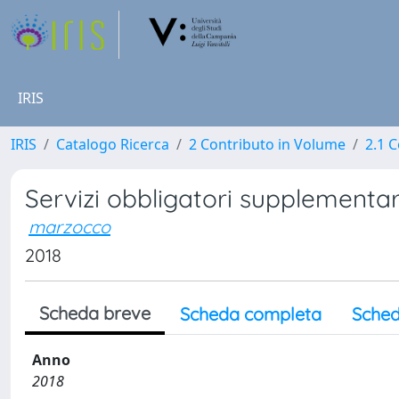
IRIS
IRIS
Catalogo Ricerca
2 Contributo in Volume
2.1 C
Servizi obbligatori supplementari
marzocco
2018
Scheda breve
Scheda completa
Sched
Anno
2018