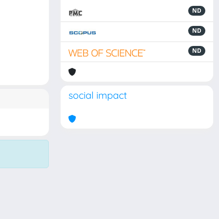
ND
ND
ND
social impact