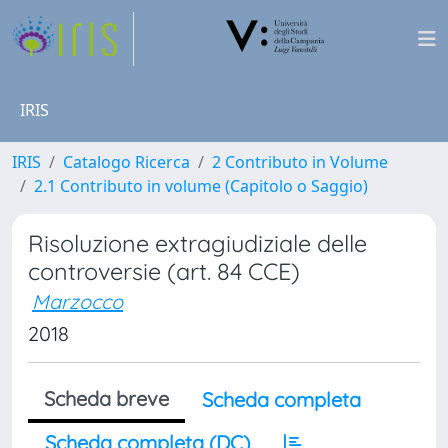
IRIS
IRIS
Catalogo Ricerca
2 Contributo in Volume
2.1 Contributo in volume (Capitolo o Saggio)
Risoluzione extragiudiziale delle
controversie (art. 84 CCE)
Marzocco
2018
Scheda breve
Scheda completa
Scheda completa (DC)