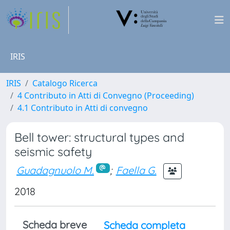
IRIS
IRIS
Catalogo Ricerca
4 Contributo in Atti di Convegno (Proceeding)
4.1 Contributo in Atti di convegno
Bell tower: structural types and
seismic safety
Guadagnuolo M.
;
Faella G.
2018
Scheda breve
Scheda completa