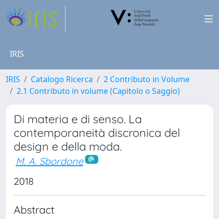
IRIS
IRIS
Catalogo Ricerca
2 Contributo in Volume
2.1 Contributo in volume (Capitolo o Saggio)
Di materia e di senso. La
contemporaneità discronica del
design e della moda.
M. A. Sbordone
2018
Abstract